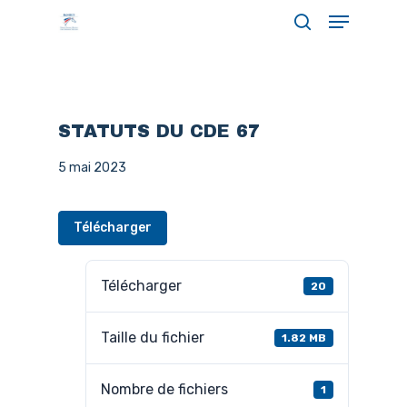
Menu
Skip
search
to
Close
main
Menu
content
STATUTS DU CDE 67
5 mai 2023
Télécharger
Télécharger
20
Taille du fichier
1.82 MB
Nombre de fichiers
1