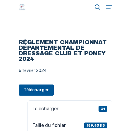
Menu
Skip
search
to
Close
main
Menu
content
RÈGLEMENT CHAMPIONNAT
DÉPARTEMENTAL DE
DRESSAGE CLUB ET PONEY
2024
6 février 2024
Télécharger
Télécharger
31
Taille du fichier
159.93 KB