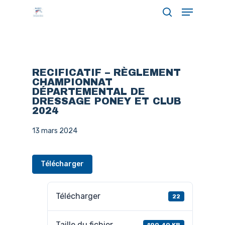
Menu
Skip
search
to
Close
main
Menu
content
RECIFICATIF – RÈGLEMENT
CHAMPIONNAT
DÉPARTEMENTAL DE
DRESSAGE PONEY ET CLUB
2024
13 mars 2024
Télécharger
Télécharger
22
Taille du fichier
190.40 KB