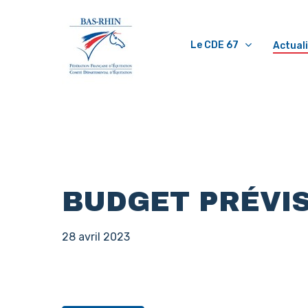
Skip
to
Le CDE 67
Actual
main
content
BUDGET PRÉVIS
28 avril 2023