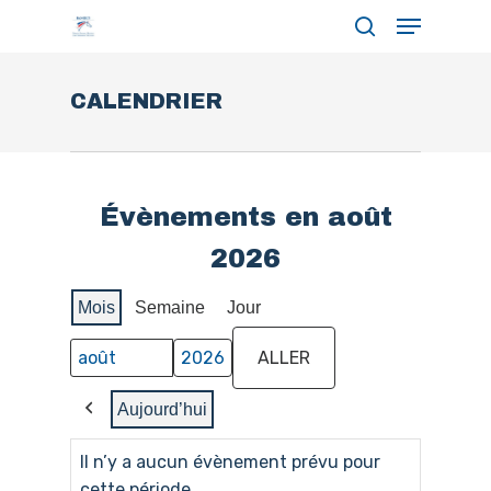
Menu
Skip
search
to
Close
main
CALENDRIER
Menu
content
Évènements en août
2026
Mois
Semaine
Jour
Mois
Année
Aujourd’hui
Précédent
Il n’y a aucun évènement prévu pour
cette période.